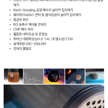
고농도 SS가 함유된 폐수에서 0.05/0.02 micron 이상의 입자성 물질
제거
Back-Grinding 공정 폐수의 실리카 입자제거
웨이퍼(Wafer) 연마 및 절삭공정의 실리카 입자제거
중금속 회수
RO 농축수 재이용 전처리
CMP 폐수 처리
월등한 내마모성 및 운영성
뛰어난 내화학성(pH 0-14), 내 염소성(15%)
설계유량 200~500LMH
전처리 불필요