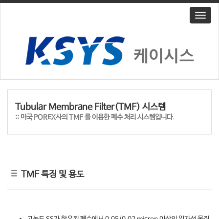
T
o
g
g
l
e
n
a
v
i
Tubular Membrane Filter(TMF) 시스템
g
:: 미국 POREX사의 TMF 를 이용한 폐수 처리 시스템입니다.
a
t
i
o
n
TMF 특징 및 용도