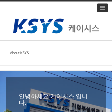
T
o
g
g
l
e
n
a
v
About KSYS
i
g
a
t
i
o
n
안녕하세요 케이시스 입니
다.