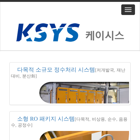
T
o
g
g
l
e
n
a
v
i
다목적 소규모 정수처리 시스템
[저개발국, 재난
g
대비, 분산화]
a
t
i
o
n
소형 RO 패키지 시스템
[다목적, 비상용, 순수, 음용
수, 공정수]